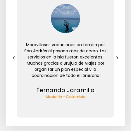
ento
Maravillosas vacaciones en familia por
Ino
cios
San Andrés el pasado mes de enero. Los
Ca
upo
servicios en la isla fueron excelentes.
ser
.
Muchas gracias a Brújula de Viajes por
izar
organizar un plan especial y la
e
a
coordinación de todo el itinerario
Via
l
Fernando Jaramillo
Medellin - Colombia