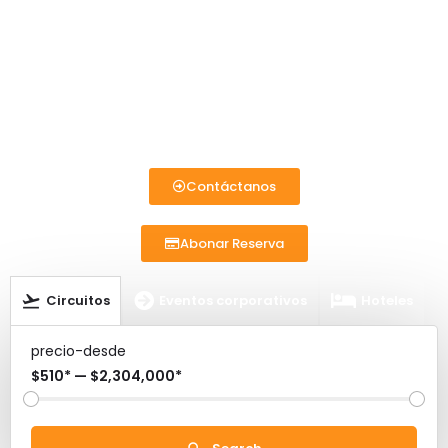
mundo enfocados a los segmentos de
Peregrinaciones, experienciales y/o
vivenciales y vacacionales. Ofrecemos
productos de muy buena calidad con
asesoría permanente para programas
dentro y fuera del País a través de un
servicio especializado y oportuno.
Contáctanos
Abonar Reserva
Circuitos
Eventos corporativos
Hoteles
precio-desde
$510* — $2,304,000*