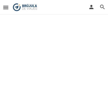
13 Años de Experiencia Comprobada
ORIENTAMOS TUS
SUEÑOS DE VIAJAR
Somos una agencia con profesionales de 13
años de experiencia en el mercado
turístico, diseñando planes a la medida del
cliente para cumplir sus sueños con tarifas
competitivas. Diseñamos y organizamos
Planes turísticos a cualquier parte del